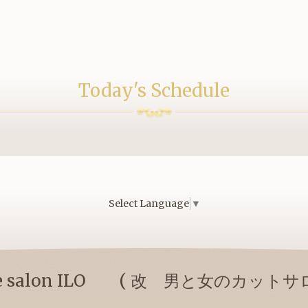
Today's Schedule
Select Language
▼
duce salon ILO ( 改 男と女のカット