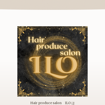
Hair produce salon ILO は