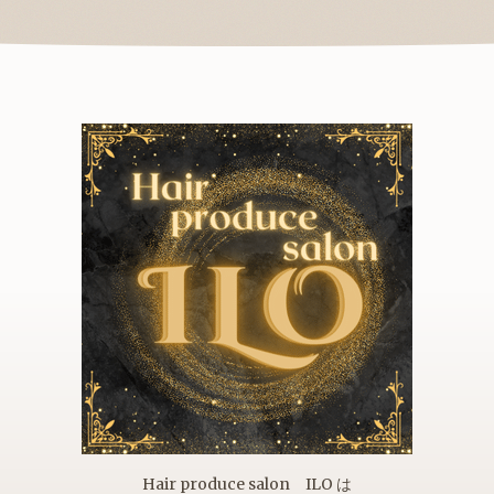
Hair produce salon ILO は