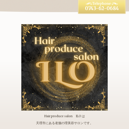
0743-62-0684
Hair produce salon ILO は
天理市にある老舗の理美容サロンです。