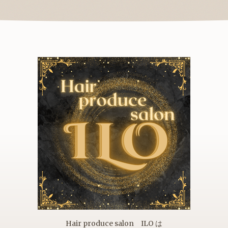
Hair produce salon ILO は