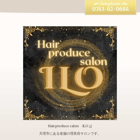
0743-62-0684
Hair produce salon ILO は
天理市にある老舗の理美容サロンです。