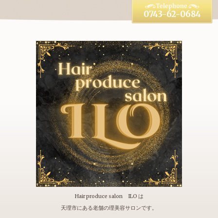
0743-62-0684
Hair produce salon ILO は
天理市にある老舗の理美容サロンです。