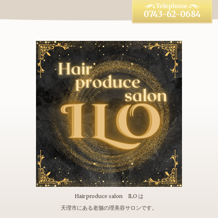
0743-62-0684
Hair produce salon ILO は
天理市にある老舗の理美容サロンです。