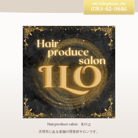
0743-62-0684
Hair produce salon ILO は
天理市にある老舗の理美容サロンです。