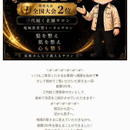
✨🌿✨🌿✨🌿✨🌿✨🌿✨
🌿
✨
いつもご来店くださるお客様へ感謝を込めて
💖
そして初めてご覧いただいた皆さまへ
😊
創業
年。
101
三代続く理美容サロンとして、
改めて当店をご紹介させていただきます
✨
🌿✨🌿✨🌿✨🌿✨🌿✨
祖父から父へ。
父から息子へ。
地域の皆さまに支えていただきながら、
創業
年を迎えることができました
✨
101