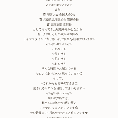
🌿✨🌿✨🌿✨🌿✨🌿✨
また、
🏆
理容大会
全国大会
位
2
🏆
元奈良県理容組合
講師会長
🏆
天理支部
支部長
として培ってきた経験を活かしながら、
お一人おひとりの髪質やお悩み、
ライフスタイルに寄り添ったご提案を心掛けています
✨
🌿✨🌿✨🌿✨🌿✨🌿✨
これからも
✨
髪を整え
✨
肌を整え
✨
心も整う
そんな時間をお届けできる
サロンでありたいと思っています
😊
そして、
✨
これからも地域の皆さまに
愛されるサロンを目指してまいります
✨
🌿✨🌿✨🌿✨🌿✨🌿✨
今回の投稿では、
私たちの想いやお店の歴史
こだわりをまとめています
😊
ぜひ最後までご覧いただけると嬉しいです
💖
🌿✨🌿✨🌿✨🌿✨🌿✨