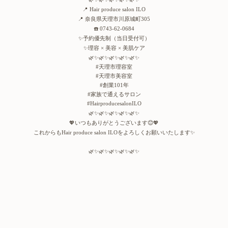
📍
Hair produce salon ILO
📍
奈良県天理市川原城町
305
☎️
0743-62-0684
✨
予約優先制（当日受付可）
✨
理容
美容
美肌ケア
×
×
🌿✨🌿✨🌿✨🌿✨🌿✨
天理市理容室
#
天理市美容室
#
創業
年
#
101
家族で通えるサロン
#
#HairproducesalonILO
🌿✨🌿✨🌿✨🌿✨🌿✨
💖
いつもありがとうございます
😊💖
これからも
をよろしくお願いいたします
✨
Hair produce salon ILO
🌿✨🌿✨🌿✨🌿✨🌿✨