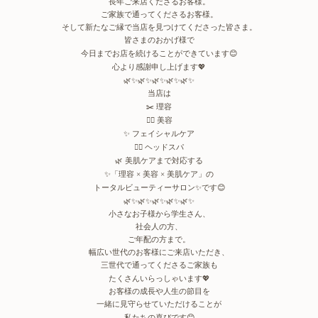
長年ご来店くださるお客様。
ご家族で通ってくださるお客様。
そして新たなご縁で当店を見つけてくださった皆さま。
皆さまのおかげ様で
今日までお店を続けることができています
😊
心より感謝申し上げます
💖
🌿✨🌿✨🌿✨🌿✨🌿✨
当店は
✂️
理容
💇‍♀️
美容
✨
フェイシャルケア
💆‍♀️
ヘッドスパ
🌿
美肌ケア
まで対応する
✨
「理容
美容
美肌ケア」の
×
×
トータルビューティーサロン
✨
です
😊
🌿✨🌿✨🌿✨🌿✨🌿✨
小さなお子様から学生さん、
社会人の方、
ご年配の方まで。
幅広い世代のお客様にご来店いただき、
三世代で通ってくださるご家族も
たくさんいらっしゃいます
💖
お客様の成長や人生の節目を
一緒に見守らせていただけることが
私たちの喜びです
😊