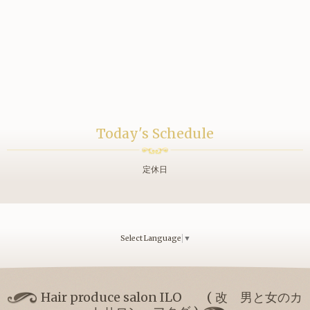
Today's Schedule
定休日
Select Language
▼
Hair produce salon ILO ( 改 男と女のカ