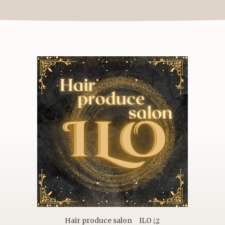
Hair produce salon ILO は