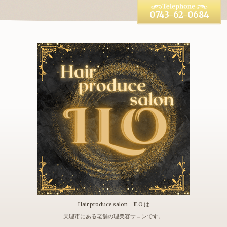
0743-62-0684
Hair produce salon ILO は
天理市にある老舗の理美容サロンです。