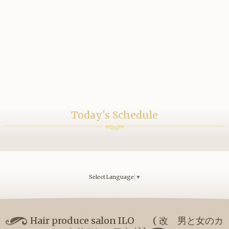
Today's Schedule
Select Language
▼
Hair produce salon ILO ( 改 男と女のカ