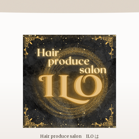
Hair produce salon ILO は