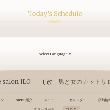
Today's Schedule
Select Language
▼
duce salon ILO ( 改 男と女のカット
ョン
menu紹介
メニュー
カレンダー
店舗情
スタッフ紹介
ブログ