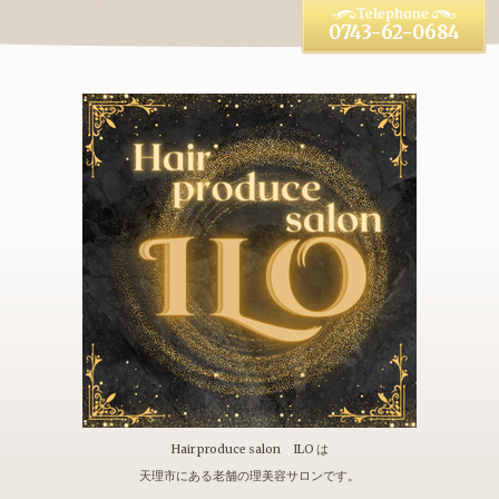
0743-62-0684
Hair produce salon ILO は
天理市にある老舗の理美容サロンです。