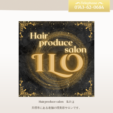
0743-62-0684
Hair produce salon ILO は
天理市にある老舗の理美容サロンです。