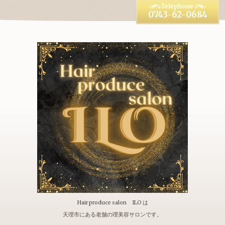
0743-62-0684
Hair produce salon ILO は
天理市にある老舗の理美容サロンです。