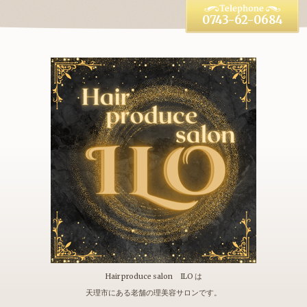
0743-62-0684
Hair produce salon ILO は
天理市にある老舗の理美容サロンです。