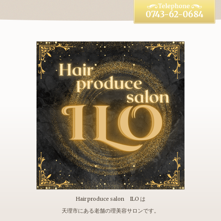
0743-62-0684
Hair produce salon ILO は
天理市にある老舗の理美容サロンです。