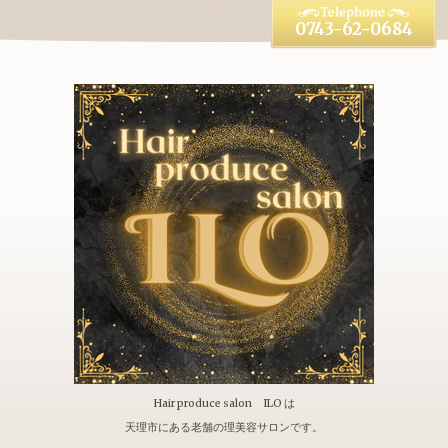
0743-62-0684
Hair produce salon ILO は
天理市にある老舗の理美容サロンです。