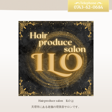
0743-62-0684
Hair produce salon ILO は
天理市にある老舗の理美容サロンです。