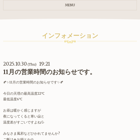
MENU
インフォメーション
2025.10.30
19:21
(Thu)
11月の営業時間のお知らせです。
🍂✨
11
月の営業時間のお知らせです
✨🍂
今日の天理の最高温度
22
℃
最低温度
6
℃
お昼は暖かく感じますが
夜になってくると寒い
🥶
と
温度差がすごいですよね
💦
みなさま風邪などひかれてませんか
?
ご飯は
🍚
お鍋とか
🍲