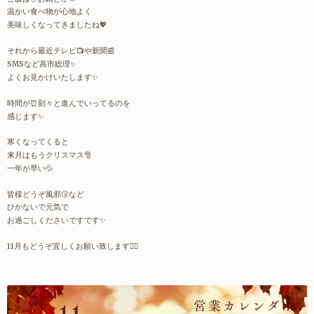
温かい食べ物が心地よく
美味しくなってきましたね
💖
それから最近テレビ
📺
や新聞
📰
SMS
など高市総理
✨
よくお見かけいたします
✨
時間が
⏰
刻々と進んでいってるのを
感じます
✨
寒くなってくると
来月はもうクリスマス
🎅
一年が早い
💦
皆様どうぞ風邪
🤧
など
ひかないで元気で
お過ごしくださいですです
✨
11
月もどうぞ宜しくお願い致します
🙇‍♀️