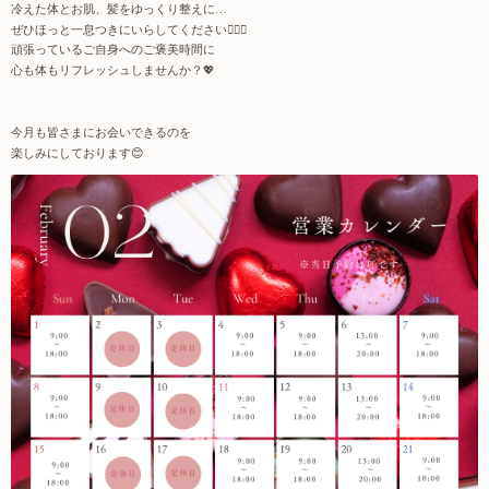
冷えた体とお肌、髪をゆっくり整えに
…
ぜひほっと一息つきにいらしてください
💆‍♀️✨
頑張っているご自身へのご褒美時間に
心も体もリフレッシュしませんか？
💖
今月も皆さまにお会いできるのを
楽しみにしております
😊