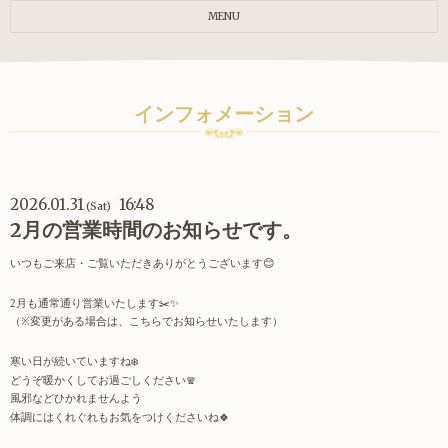
MENU
インフォメーション
2026.01.31
16:48
(Sat)
2月の営業時間のお知らせです。
いつもご来店・ご覧いただきありがとうございます
😊
月も通常通り営業いたします
✂️✨
2
（
変更がある場合は、こちらでお知らせいたします）
※
寒い日が続いていますね
❄️
どうぞ暖かくしてお過ごしください
🧣
風邪などひかれませんよう
体調にはくれぐれもお気をつけくださいね
🍀