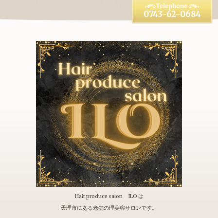
0743-62-0684
Hair produce salon ILO は
天理市にある老舗の理美容サロンです。