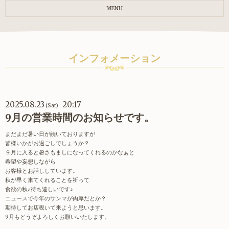
MENU
インフォメーション
2025.08.23
20:17
(Sat)
9月の営業時間のお知らせです。
まだまだ暑い日が続いておりますが
皆様いかがお過ごしでしょうか？
９月に入ると暑さもましになってくれるのかなぁと
希望や妄想しながら
お客様とお話ししています。
秋が早く来てくれることを祈って
食欲の秋♪待ち遠しいです♪
ニュースで今年のサンマが肉厚だとか？
期待してお店覗いて来ようと思います。
9月もどうぞよろしくお願いいたします。