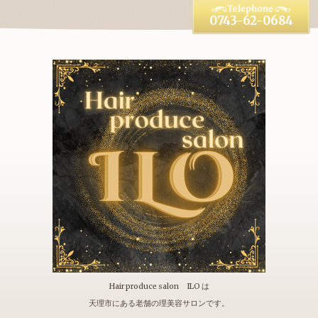
0743-62-0684
Hair produce salon ILO は
天理市にある老舗の理美容サロンです。