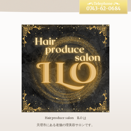
0743-62-0684
Hair produce salon ILO は
天理市にある老舗の理美容サロンです。