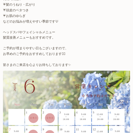
☔️
髪のうねり・広がり
☔️
頭皮のベタつき
☔️
お肌のゆらぎ
などのお悩みが増えやすい季節です
💡
ヘッドスパやフェイシャルメニュー
髪質改善メニューもおすすめです。
ご予約が埋まりやすい日もございますので、
お早めのご予約をおすすめしております
🙇‍♀️
皆さまのご来店を心よりお待ちしております
✨