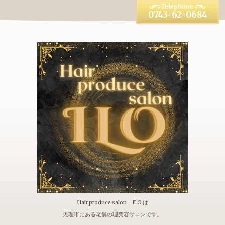
0743-62-0684
Hair produce salon ILO は
天理市にある老舗の理美容サロンです。