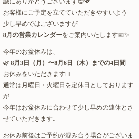
誠にありがとうございます
😊💖
お客様にご予定を立てていただきやすいよう
少し早めではございますが
月の営業カレンダー
をご案内いたします
8
📅✨
今年のお盆休みは、
月
日（月）〜
月
日（木）までの
日間
🌿
8
3
8
6
4
お休みをいただきます
🙇‍♀️
通常は月曜日・火曜日を定休日としております
が
今年はお盆休みに合わせて少し早めの連休とさ
せていただきます。
お休み前後はご予約が混み合う場合がございま